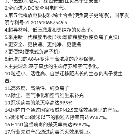
1、低压DC驱动，绿色安全(让负离子更安全)
2.全面进入DC安全用电时代。
3.第五代释放电极材料:稀土合金(使负离子更纯净)，国家发
明专利号:ZL201910687549.5
4.超导材料、低压激发和更纯净的负离子。
5.采用新一代释放电极形状:螺旋释放簇(使负离子更快)
6.更安全、更快速、更纯净、更便携
7.更便携(便携式负离子机)
8.新增加的A8A+专注于高浓度的疗养保健。
9.主要理念:基于森肽的生态疗养和空气净化。
10.粒径小、活性高、自然迁移距离长的生态负离子发生
器。
11.高浓度、高活性、纯负离子
12.除尘、空气净化和空气维生素补充
13.冠状病毒的杀灭率高达99.9%
14.国内首个通过国家权威PM2.5去除效果验证的产品。
15微米和0.3微米以下的颗粒去除率高达99.87%。
16.H1N1流感病毒的杀灭率高达99.87%。
17.行业先进产品通过病毒杀灭效果验证。