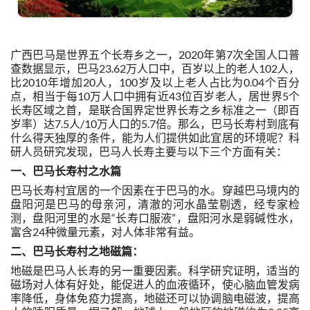
广西巴马是世界五个长寿乡之一，2020年第7次全国人口普
查数据显示，巴马23.62万人口中，百岁以上的老人102人，
比2010年增加20人，100岁及以上老人占比为0.04个百分
点，相当于每10万人口中拥有近43位百岁老人，居世界5个
长寿区域之首，是联合国界定世界长寿之乡标准之一（即百
岁率）达7.5人/10万人口的5.7倍。那么，巴马长寿村到底有
什么得天独厚的条件，能为人们提供如此宜居的环境呢？科
研人员研究发现，巴马人长寿主要与以下三个方面有关：
一、
巴马长寿村之水篇
巴马长寿村宜居的一个因素在于巴马的水。穿越巴马境内的
盘阳河是巴马的母亲河，清澈的河水晶莹剔透，经专家检
测，盘阳河里的水是“长寿口服液”，盘阳河水是弱碱性水，
富含24种微量元素，对人体非常有益。
二、
巴马长寿村之地磁篇：
地磁是巴马人长寿的另一重要因素。科学研究证明，适当的
磁场对人体有好处，能促进人的血液循环，使心脑血管发病
率降低，身体免疫力提高，地磁还可以协调脑电磁波，提高