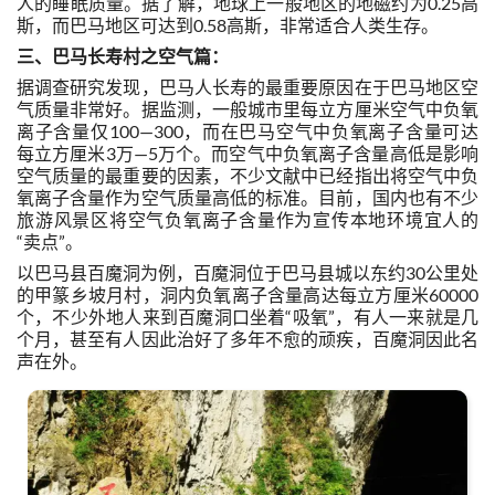
人的睡眠质量。据了解，地球上一般地区的地磁约为0.25高
斯，而巴马地区可达到0.58高斯，非常适合人类生存。
三、
巴马长寿村之空气篇：
据调查研究发现，巴马人长寿的最重要原因在于巴马地区空
气质量非常好。据监测，一般城市里每立方厘米空气中负氧
离子含量仅100—300，而在巴马空气中负氧离子含量可达
每立方厘米3万—5万个。而空气中负氧离子含量高低是影响
空气质量的最重要的因素，不少文献中已经指出将空气中负
氧离子含量作为空气质量高低的标准。目前，国内也有不少
旅游风景区将空气负氧离子含量作为宣传本地环境宜人的
“卖点”。
以巴马县百魔洞为例，百魔洞位于巴马县城以东约30公里处
的甲篆乡坡月村，洞内负氧离子含量高达每立方厘米60000
个，不少外地人来到百魔洞口坐着“吸氧”，有人一来就是几
个月，甚至有人因此治好了多年不愈的顽疾，百魔洞因此名
声在外。