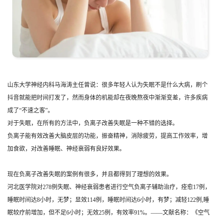
山东大学神经内科马海涛主任曾说：很多年轻人认为失眠不是什么大病，刷个
抖音就能把时间打发了，然而身体的机能却在夜晚熬夜中渐渐变差，许多疾病
成了“不速之客”。
对于失眠，在所有的方法中，负离子改善失眠是一种不错的选择。
负离子能有效改善大脑皮层的功能，振奋精神，消除疲劳，提高工作效率，增
加食欲，对改善睡眠、神经衰弱有良好效果。
现在负离子改善失眠的案例有很多，并且都得到了理想的效果。
河北医学院对278例失眠、神经衰弱患者进行空气负离子辅助治疗，痊愈17例，
睡眠时间达8小时，无梦；显效114例，睡眠时间达6小时，有梦；减轻122例,睡
眠较疗前增加，但不足6小时；无效25例，有效率91%。——文献名称：《空气