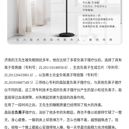
济南的王先生被失眠困扰多年，他在比较了多家负离子理疗仪后，选择了具有
离子变换器（专利号：ZL201110146958.8）、生态负离子生成芯片（专利号：
ZL201220433901.6），以及稀土合金负氧离子释放簇（专利号：
ZL201910687549.5）三项核心专利的森肽基负离子理疗仪，与其他负离子理疗
仪不同的是，这三项专利技术生成的负离子理疗仪产生的是小粒径负离子，能
直接穿过血液屏障，对失眠起到更为直接的改善作用。
在用了一段时间之后，王先生的睡眠质量已经得到了极大的改善。
森肽基
负离子
理疗仪，治好了他多年的失眠症。再也不像以前那样忙碌了一整
天，身心疲惫，一躺到床上却思绪万千，怎么也睡不着，越想越焦虑了。现
在，他每一个晚上都能心安理得地入睡，每一天早晨也能精力充沛地醒来。