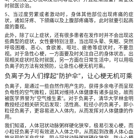
时就医诊治。
5、当过度劳累或者激动时，身体其他部位出现疼痛的症
状，诸如牙疼、下颌痛以及上腹部疼痛等，此时就要引起高
度的重视。
此外，除了以上症状，还有很多患者在发作时并不会出现这
些典型的症状，女性要特别注意，当出现头晕、失眠、突然
呼吸困难、恶心、食欲差、呕吐、疲倦等症状时，不要忽
视。对于急性心梗，一方面要及时关注自己的身体状态，出
现相关症状时及时就医，另一方面在日常生活中，可以用吸
负离子的方法有效预防，让急性心梗无机可乘。
负离子为人们撑起“防护伞”，让心梗无机可乘
负离子，是通过一些自然作用产生的，获得多余电子而呈现
负电性的空气微粒，因其对维持人体健康有诸多益处，故而
被医学界誉为“空气维生素”。对于负离子，清华大学林金明
教授经过相关研究后发现：活性高、粒径小的负离子，即小
粒径负离子，更容易进入人体内，从而发挥对人体健康的作
用。
我们知道，人体冠状动脉粥样硬化狭窄，极易引发心梗，而
小粒径负离子可有效进入人体之中，从而起到改善人体心血
管出现的不良症状，阻止冠状动脉粥样硬化狭窄，防止心梗