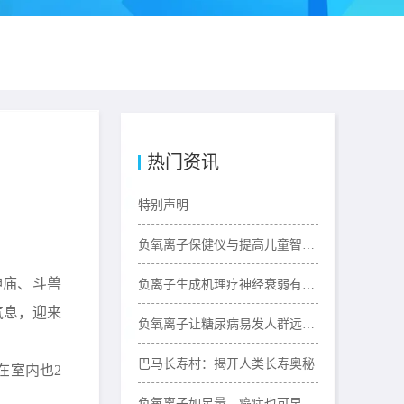
热门资讯
特别声明
负氧离子保健仪与提高儿童智力的关系
神庙、斗兽
负离子生成机理疗神经衰弱有奇效
气息，迎来
负氧离子让糖尿病易发人群远离糖尿病
巴马长寿村：揭开人类长寿奥秘
在室内也2
负氧离子如足量，癌症也可早预防