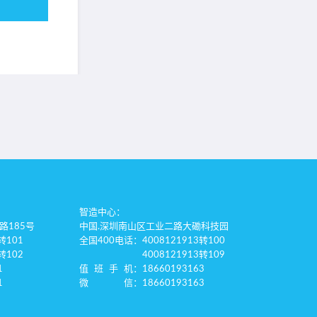
智造中心：
路185号
中国.深圳南山区工业二路大磡科技园
转101
全国400电话
：4008121913转100
转102
4008121913转109
1
值班手机
：18660193163
1
微信
：18660193163