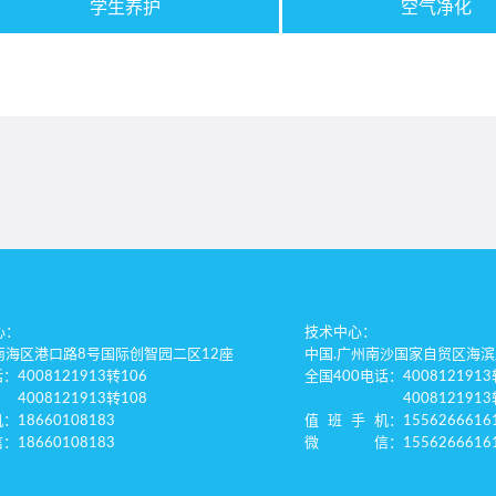
学生养护
空气净化
心：
技术中心：
南海区港口路8号国际创智园二区12座
中国.广州南沙国家自贸区海滨
话
：4008121913转106
全国400电话
：4008121913
4008121913转108
4008121913
机
：18660108183
值班手机
：1556266616
信
：18660108183
微信
：1556266616