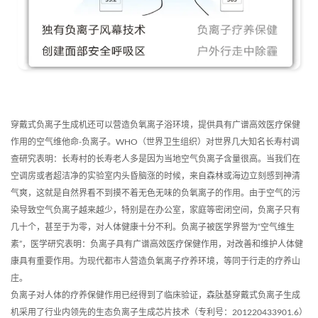
穿戴式负离子生成机还可以营造负氧离子浴环境，提供具有广谱高效医疗保健
作用的空气维他命-负离子。WHO（世界卫生组织）对世界几大知名长寿村调
查研究表明：长寿村的长寿老人多是因为当地空气负离子含量很高。当我们在
空调房或者超洁净的实验室内头昏脑涨的时候，来自森林或海边立刻感到神清
气爽，这就是自然界看不到摸不着无色无味的负氧离子的作用。由于空气的污
染导致空气负离子越来越少，特别是在办公室，家庭等密闭空间，负离子只有
几十个，甚至于为零，对人体健康十分不利。负离子被医学界誉为“空气维生
素”，医学研究表明：负离子具有广谱高效医疗保健作用，对改善和维护人体健
康具有重要作用。为现代都市人营造负氧离子疗养环境，等同于行走的疗养山
庄。
负离子对人体的疗养保健作用已经得到了临床验证，森肽基穿戴式负离子生成
机采用了行业内领先的生态负离子生成芯片技术（专利号：201220433901.6）